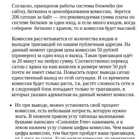
Согласно, принципов работы системы блокчейн (не
сайта), биткоина и ценообразования комиссии, берется
206 сатоши за байт — это рекомендуемая сумма платы по
системе биткоин за один вход, и если много входов, когда
собираем биткоин с кранов, то и комиссия будет высокой.
Комиссия рассчитывается от количества входов и
выходов транзакций по нашим публичным адресам. На
данный момент средняя цена комиссии 50 рублей
(примерно) за один вход и выход. Такая транзакция идёт
за 20 минут на любую сумму. Соответственно перевод
сатош с крана на наш кошелек в размере менее 50 руб
почти не имеет смысла. Повысить порог вывода сатош
единственный выход из этой ситуации. И со временем
комиссия будет только расти, т.к. растёт сложность сети и
в следующий блок попадают только те транзакции, в
которых указана адекватная на данный момент комиссия.
Но при выводе, можно установить свой процент
комиссии, есть небольшая хитрость, которую нужно
знать. В нижнем правом углу таблицы маленькими
буквами написано «Customize Free» нажимаем, и в
левом нижнем углу ставим цифры комиссии. Чем выше
цифра комиссии, тем быстрее пройдет ваша транзакция,
от 1 часа до суток. Если низкая комиссия, то транзакция