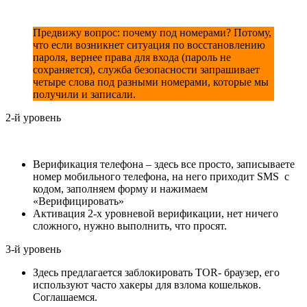
Предвижу вопрос: почему под номерами? Потому,
что если возникнет ситуация по восстановлению
пароля, вернее права для входа (пароль не
сохраняется), служба безопасности запрашивает
четыре слова под разными номерами, которые мы
получили и записали.
2-й уровень
Верификация телефона – здесь все просто, записываете
номер мобильного телефона, на него приходит SMS с
кодом, заполняем форму и нажимаем
«Верифицировать»
Активация 2-х уровневой верификации, нет ничего
сложного, нужно выполнить, что просят.
3-й уровень
Здесь предлагается заблокировать TOR- браузер, его
используют часто хакеры для взлома кошельков.
Соглашаемся.