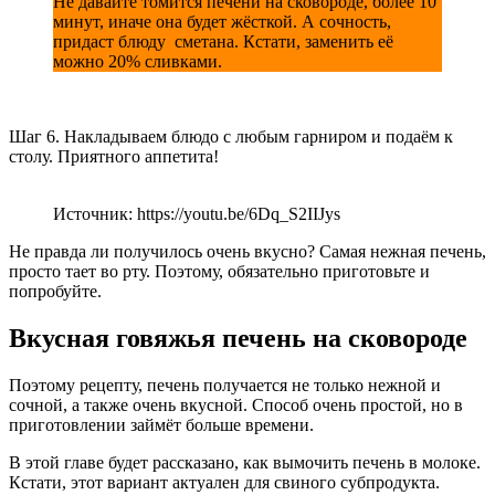
Не давайте томится печени на сковороде, более 10
минут, иначе она будет жёсткой. А сочность,
придаст блюду сметана. Кстати, заменить её
можно 20% сливками.
Шаг 6. Накладываем блюдо с любым гарниром и подаём к
столу. Приятного аппетита!
Источник: https://youtu.be/6Dq_S2IIJys
Не правда ли получилось очень вкусно? Самая нежная печень,
просто тает во рту. Поэтому, обязательно приготовьте и
попробуйте.
Вкусная говяжья печень на сковороде
Поэтому рецепту, печень получается не только нежной и
сочной, а также очень вкусной. Способ очень простой, но в
приготовлении займёт больше времени.
В этой главе будет рассказано, как вымочить печень в молоке.
Кстати, этот вариант актуален для свиного субпродукта.