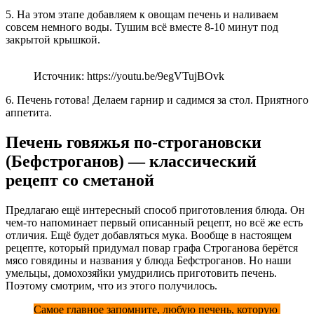
5. На этом этапе добавляем к овощам печень и наливаем
совсем немного воды. Тушим всё вместе 8-10 минут под
закрытой крышкой.
Источник: https://youtu.be/9egVTujBOvk
6. Печень готова! Делаем гарнир и садимся за стол. Приятного
аппетита.
Печень говяжья по-строгановски
(Бефстроганов) — классический
рецепт со сметаной
Предлагаю ещё интересный способ приготовления блюда. Он
чем-то напоминает первый описанный рецепт, но всё же есть
отличия. Ещё будет добавляться мука. Вообще в настоящем
рецепте, который придумал повар графа Строганова берётся
мясо говядины и названия у блюда Бефстроганов. Но наши
умельцы, домохозяйки умудрились приготовить печень.
Поэтому смотрим, что из этого получилось.
Самое главное запомните, любую печень, которую