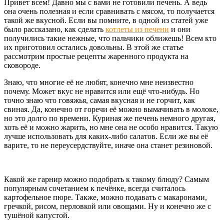
Привет всем! Давно мы с вами не готовили печень. А ведь
она очень полезная и если сравнивать с мясом, то получается
такой же вкусной. Если вы помните, в одной из статей уже
было рассказано, как сделать
котлеты из печени
и они
получились такие нежные, что пальчики оближешь! Всем кто
их приготовил остались довольны. В этой же статье
рассмотрим простые рецепты жаренного продукта на
сковороде.
Знаю, что многие её не любят, конечно мне неизвестно
почему. Может вкус не нравится или ещё что-нибудь. Но
точно знаю что говяжья, самая вкусная и не горчит, как
свиная. Да, конечно от горечи её можно вымачивать в молоке,
но это долго по времени. Куриная же печень немного другая,
хоть её и можно жарить, но мне она не особо нравится. Такую
лучше использовать для каких-либо салатов. Если же вы её
варите, то не переусердствуйте, иначе она станет резиновой.
Какой же гарнир можно подобрать к такому блюду? Самым
популярным сочетанием к печёнке, всегда считалось
картофельное пюре. Также, можно подавать с макаронами,
гречкой, рисом, перловкой или овощами. Ну и конечно же с
тушёной капустой.