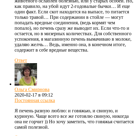
животного ослаблен болезнью, или у старых особей. Но,
как правило, на убой идут 2-годовалые бычки… И еще
один факт. Если скот находится на выпасе, то питается
только травой… При содержании в стойле — могут
попадать вредные соединения, (ведь кормят чем
попало), но печень сразу же выводит их. Если что-то и
остается, но в мизерных количествах. Для собственного
успокоения, я магазинную печень вымачиваю в молоке,
удаляю желчь… Ведь, именно она, в конечном итоге,
содержит в себе вредные вещества.
Ответ
Ольга Смирнова
2020-02-17 в 09:12
Постоянная ссылка
Я печень разную люблю: и говяжью, и свиную, и
куриную. Чаще всего все же готовлю свиную, никогда
она не горчит )) Но хочу заметить, что говяжья считается
самой полезной.