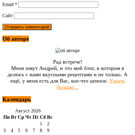
Email
*
Сайт
Об авторе
Рад встрече!
Меня зовут Андрей, и это мой блог, в котором я
делюсь с вами вкусными рецептами и не только. А
ещё, у меня есть для Вас, кое-что ценное.
Узнать
больше...
Календарь
Август 2026
Пн
Вт
Ср
Чт
Пт
Сб
Вс
1
2
3
4
5
6
7
8
9