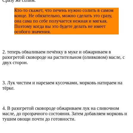
Сразу же солим.
Кто-то скажет, что печень нужно солить в самом
конце. Не обязательно, можно сделать это сразу,
она сама по себе получается нежная и мягкая.
Поэтому когда вы это будете делать не имеет
особого значения.
2. теперь обваливаем печёнку в муке и обжариваем в
разогретой сковороде на растительном (оливковом) масле, с
двух сторон.
3. Лук чистим и нарезаем кусочками, морковь натираем на
тёрке.
4. В разогретой сковороде обжариваем лук на сливочном
масле, до прозрачного состояния. Затем добавляем морковь и
тушим овощи почти до готовности.