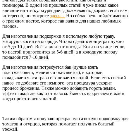
помидоры. В одной из прошлых статей я уже писал какое
влияние на эти культуры даёт дрожжевая подкормка, если вам
интересно, посмотрите
здесь…
Но сейчас речь пойдёт именно
о травяном настое, которое так важно для наших любимых
плодов.
Для изготовления подкормки я использую любую траву,
которую скосил на огороде. Чтобы сделать концетрат нужно
от 5 до 10 дней. Всё зависит от погоды. Если на улице тепло,
то настой приготовится за 5-6 дней, а в холодную погоду
понадобится 7-10 дней.
Для изготовления потребуется бак (лучше взять
пластмассовый, железный окисляется), в который
складывается вся трава и заливается водой. Если есть свежий
навоз, то добавьте его немного, эта процедура ускорит
процесс брожения. Также можно добавить горсть земли,
эффект такой же как и от навоза. Ёмкость накрываем и ждём
когда приготовится настой.
Таким образом я получаю прекрасную азотную подкормку для
томатов и огурцов, которая помогает получить богатый
урожай.