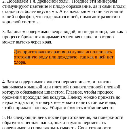
2. Добавляем 1 л. древесной золы. Позднее эти минералы
стимулируют цветение и плодо-образование, да и сами плоды
становятся более вкусными. А на начальном этапе вегетации
калий и фосфор, что содержатся в ней, помогают развитию
корневой системы.
3. Заливаем содержимое ведра водой, но не до конца, так как в
процессе брожения подымается пенная шапка и раствор
может вытечь через края.
Для приготовления раствора лучше использовать
отстоянную воду или дождевую, так как в ней нет
хлора.
4. Затем содержимое емкости перемешиваем, и плотно
закрываем крышкой или плотной полиэтиленовой пленкой,
которую обвязываем шпагатом. Главное, чтобы процесс
брожения проходил без воздуха. Пленку можно прижать до
верха жидкости, а поверх нее можно налить той же воды,
чтобы прижать пленку. Убираем ёмкость в тёмное место.
5. На следующий день после приготовления, на поверхности
образуется пенная шапка, значит нужно перемешать
содержимое и снова закрыть емкость. Срок готовности