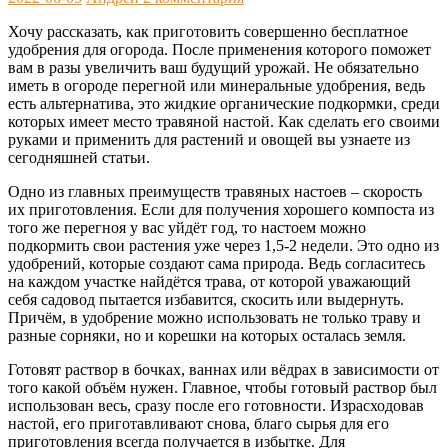
Хочу рассказать, как приготовить совершенно бесплатное
удобрения для огорода. После применения которого поможет
вам в разы увеличить ваш будущий урожай. Не обязательно
иметь в огороде перегной или минеральные удобрения, ведь
есть альтернатива, это жидкие органические подкормки, среди
которых имеет место травяной настой. Как сделать его своими
руками и применить для растений и овощей вы узнаете из
сегодняшней статьи.
Одно из главных преимуществ травяных настоев – скорость
их приготовления. Если для получения хорошего компоста из
того же перегноя у вас уйдёт год, то настоем можно
подкормить свои растения уже через 1,5-2 недели. Это одно из
удобрений, которые создают сама природа. Ведь согласитесь
на каждом участке найдётся трава, от которой уважающий
себя садовод пытается избавится, скосить или выдернуть.
Причём, в удобрение можно использовать не только траву и
разные сорняки, но и корешки на которых осталась земля.
Готовят раствор в бочках, ваннах или вёдрах в зависимости от
того какой объём нужен. Главное, чтобы готовый раствор был
использован весь, сразу после его готовности. Израсходовав
настой, его приготавливают снова, благо сырья для его
приготовления всегда получается в избытке. Для