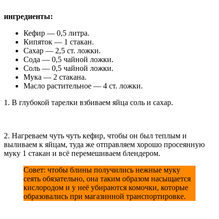
ингредиенты:
Кефир — 0,5 литра.
Кипяток — 1 стакан.
Сахар — 2,5 ст. ложки.
Сода — 0,5 чайной ложки.
Соль — 0,5 чайной ложки.
Мука — 2 стакана.
Масло растительное — 4 ст. ложки.
1. В глубокой тарелки взбиваем яйца соль и сахар.
2. Нагреваем чуть чуть кефир, чтобы он был теплым и
выливаем к яйцам, туда же отправляем хорошо просеянную
муку 1 стакан и всё перемешиваем блендером.
Совет: чтобы блины получились нежные муку
сеять обязательно, она таким образом насыщается
кислородом и у неё убираются комочки, которые
образовались при магазинной транспортировке.