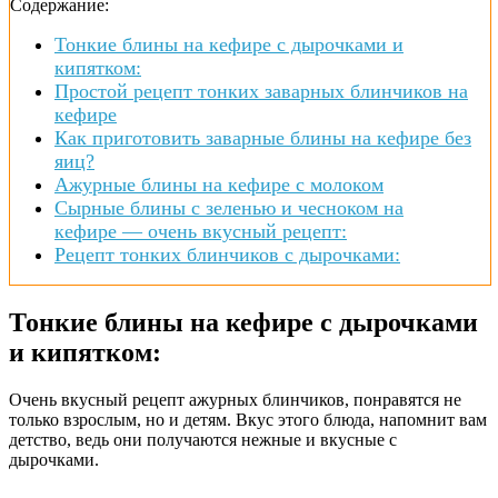
Содержание:
Тонкие блины на кефире с дырочками и
кипятком:
Простой рецепт тонких заварных блинчиков на
кефире
Как приготовить заварные блины на кефире без
яиц?
Ажурные блины на кефире с молоком
Сырные блины с зеленью и чесноком на
кефире — очень вкусный рецепт:
Рецепт тонких блинчиков с дырочками:
Тонкие блины на кефире с дырочками
и кипятком:
Очень вкусный рецепт ажурных блинчиков, понравятся не
только взрослым, но и детям. Вкус этого блюда, напомнит вам
детство, ведь они получаются нежные и вкусные с
дырочками.