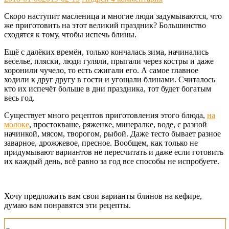
Скоро наступит масленица и многие люди задумываются, что
же приготовить на этот великий праздник? Большинство
сходятся к тому, чтобы испечь блины.
Ещё с далёких времён, только кончалась зима, начинались
веселье, пляски, люди гуляли, прыгали через костры и даже
хоронили чучело, то есть сжигали его. А самое главное
ходили к друг другу в гости и угощали блинами. Считалось
кто их испечёт больше в дни праздника, тот будет богатым
весь год.
Существует много рецептов приготовления этого блюда,
на
молоке
, простокваше, ряженке, минералке, воде, с разной
начинкой, мясом, творогом, рыбой. Даже тесто бывает разное
заварное, дрожжевое, пресное. Вообщем, как только не
придумывают вариантов не пересчитать и даже если готовить
их каждый день, всё равно за год все способы не испробуете.
Хочу предложить вам свои варианты блинов на кефире,
думаю вам понравятся эти рецепты.