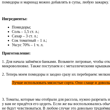
помидоры и маринад можно добавлять в супы, любую зажарку. 
Ингредиенты:
Помидоры;
Соль – 1,5 ст. л.;
Сахар – 3 ст. л.;
Сок томатный – 1 л.;
Уксус 70% – 1 ч. л.
Приготовление:
1. Для начала займёмся банками. Возьмите литровые, чтобы отк
микроволновке. Также поступаем и с металлическими крышкам
2. Теперь моем помидоры и заодно сразу их перебираем: мелкие 
Лучше использовать мясистые сорта. Они слаще и доволь
3. Томаты, которые мы отобрали для рассола, нужно разрезать
у вам не придётся его цедить. Если же вы воспользовались обыч
не будут чувствоваться. В любом случае это довольно трудоёмк