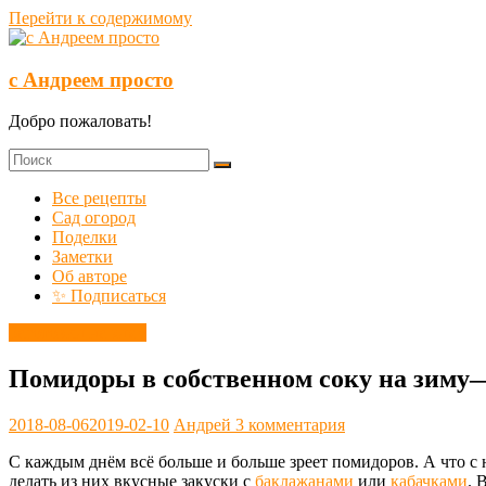
Перейти к содержимому
с Андреем просто
Добро пожаловать!
Все рецепты
Сад огород
Поделки
Заметки
Об авторе
✨ Подписаться
Заготовки на зиму
Помидоры в собственном соку на зиму
2018-08-06
2019-02-10
Андрей
3 комментария
С каждым днём всё больше и больше зреет помидоров. А что с 
делать из них вкусные закуски с
баклажанами
или
кабачками
. 