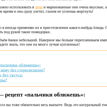
можно использовать в
лечо
и маринованные они очень вкусные, а 
е время и она сразу улетит, глазом не успеешь моргнуть!
я иногда применяю их в приготовлении какого-нибудь блюда. С
еть под рукой такие помидорки.
 объём банки небольшой. Наверное мы больше переплачиваем имен
удете знать, что они на много лучше купленных!
«пальчики оближешь»:
 зиму без стерилизации?
 без уксуса:
уры?
 — рецепт «пальчики оближешь»:
ол вы тоже обязательно весь выпьете. Ведь это натуральный том