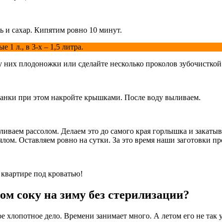
ь и сахар. Кипятим ровно 10 минут.
 1 л., в 3-х – 1,5 литра.
у них плодоножки или сделайте несколько проколов зубочисткой
 Банки при этом накройте крышками. После воду выливаем.
заливаем рассолом. Делаем это до самого края горлышка и закат
лом. Оставляем ровно на сутки. За это время наши заготовки пр
 квартире под кроватью!
ом соку на зиму без стерилизации?
ое хлопотное дело. Времени занимает много. А летом его не так 