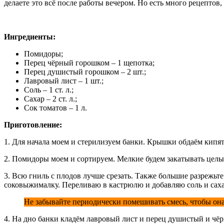
делаете это всё после работы вечером. Но есть много рецептов
Ингредиенты:
Помидоры;
Перец чёрный горошком – 1 щепотка;
Перец душистый горошком – 2 шт.;
Лавровый лист – 1 шт.;
Соль – 1 ст. л.;
Сахар – 2 ст. л.;
Сок томатов – 1 л.
Приготовление:
1. Для начала моем и стерилизуем банки. Крышки обдаём кипя
2. Помидоры моем и сортируем. Мелкие будем закатывать целы
3. Всю гниль с плодов лучше срезать. Также большие разрежьте
соковыжималку. Переливаю в кастрюлю и добавляю соль и саха
Не забывайте периодически помешивать смесь, чтобы она
4. На дно банки кладём лавровый лист и перец душистый и чё