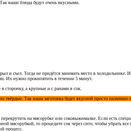
Так ваши блюда будут очень вкусными.
рыл и съел. Тогда не придётся занимать место в холодильнике. 
и. Их нужно прокипятить в течении 5 минут.
в сторонку, а крупные и с ранами в сок.
но твёрдые. Так наша заготовка будет вкусной просто пальчики
 и перекрутить на мясорубке или соковыжималке. Если есть спец
ной мясорубкой, то процедите сок через сито, чтобы убрать все 
ий процесс.