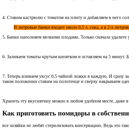
4. Ставим кастрюлю с томатом на плиту и добавляем в него сол
В литровые банки входит около 0,5 л. сока, а в 2-х литровые
5. Банки наполняем мелкими плодами. Только сначала удалите 
6. Заливаем томаты крутым кипятком и оставляем на 5 минут.
7. Теперь вливаем уксус 0,5 чайной ложки в каждую. И сразу 
таком положении ставим на полотенце и сверху накрываем одея
Хранить эту вкуснятину можно в любом удобном месте, даже в
Как приготовить помидоры в собственн
все хозяйки не любят стерилизовать консервацию. Ведь это так