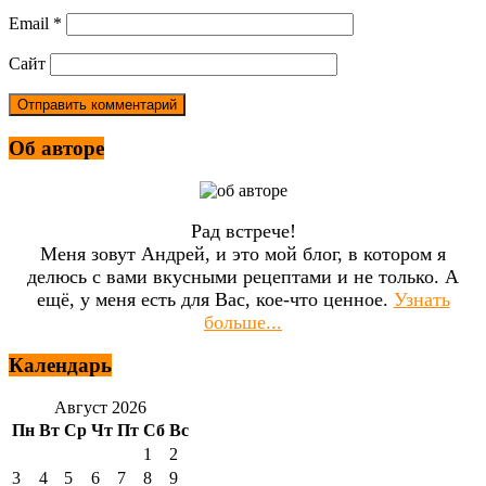
Email
*
Сайт
Об авторе
Рад встрече!
Меня зовут Андрей, и это мой блог, в котором я
делюсь с вами вкусными рецептами и не только. А
ещё, у меня есть для Вас, кое-что ценное.
Узнать
больше...
Календарь
Август 2026
Пн
Вт
Ср
Чт
Пт
Сб
Вс
1
2
3
4
5
6
7
8
9