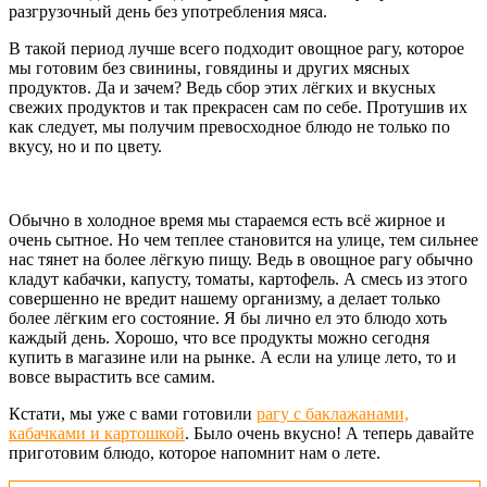
разгрузочный день без употребления мяса.
В такой период лучше всего подходит овощное рагу, которое
мы готовим без свинины, говядины и других мясных
продуктов. Да и зачем? Ведь сбор этих лёгких и вкусных
свежих продуктов и так прекрасен сам по себе. Протушив их
как следует, мы получим превосходное блюдо не только по
вкусу, но и по цвету.
Обычно в холодное время мы стараемся есть всё жирное и
очень сытное. Но чем теплее становится на улице, тем сильнее
нас тянет на более лёгкую пищу. Ведь в овощное рагу обычно
кладут кабачки, капусту, томаты, картофель. А смесь из этого
совершенно не вредит нашему организму, а делает только
более лёгким его состояние. Я бы лично ел это блюдо хоть
каждый день. Хорошо, что все продукты можно сегодня
купить в магазине или на рынке. А если на улице лето, то и
вовсе вырастить все самим.
Кстати, мы уже с вами готовили
рагу с баклажанами,
кабачками и картошкой
. Было очень вкусно! А теперь давайте
приготовим блюдо, которое напомнит нам о лете.