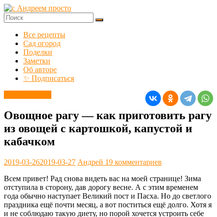
Перейти
к
содержимому
с
Все рецепты
Андреем
Сад огород
просто
Поделки
Заметки
Добро
Об авторе
пожаловать!
✨ Подписаться
Вторые блюда
Овощное рагу — как приготовить рагу
из овощей с картошкой, капустой и
кабачком
2019-03-26
2019-03-27
Андрей
19 комментариев
Всем привет! Рад снова видеть вас на моей странице! Зима
отступила в сторону, дав дорогу весне. А с этим временем
года обычно наступает Великий пост и Пасха. Но до светлого
праздника ещё почти месяц, а вот поститься ещё долго. Хотя я
и не соблюдаю такую диету, но порой хочется устроить себе