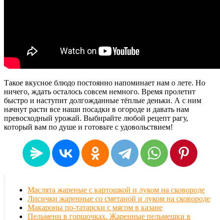
Такое вкусное блюдо постоянно напоминает нам о лете. Но
ничего, ждать осталось совсем немного. Время пролетит
быстро и наступит долгожданные тёплые деньки. А с ним
начнут расти все наши посадки в огороде и давать нам
превосходный урожай. Выбирайте любой рецепт рагу,
который вам по душе и готовьте с удовольствием!
Маслята жареные с картошкой и луком на сковороде
Лисички жаренные со сметаной и луком на сковороде
Макароны по-татарски с мясом в казане
Пельмени в горшочках. Жаренные пельмешки в