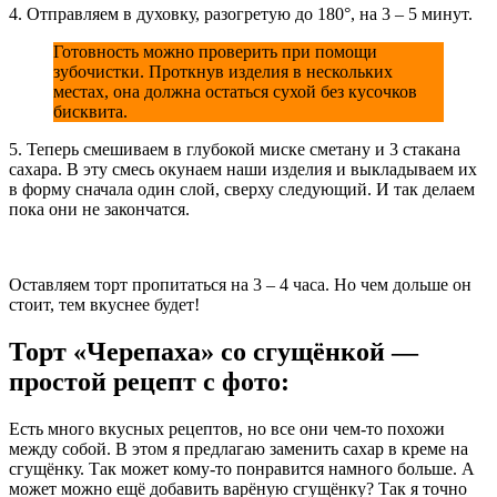
4. Отправляем в духовку, разогретую до 180°, на 3 – 5 минут.
Готовность можно проверить при помощи
зубочистки. Проткнув изделия в нескольких
местах, она должна остаться сухой без кусочков
бисквита.
5. Теперь смешиваем в глубокой миске сметану и 3 стакана
сахара. В эту смесь окунаем наши изделия и выкладываем их
в форму сначала один слой, сверху следующий. И так делаем
пока они не закончатся.
Оставляем торт пропитаться на 3 – 4 часа. Но чем дольше он
стоит, тем вкуснее будет!
Торт «Черепаха» со сгущёнкой —
простой рецепт с фото:
Есть много вкусных рецептов, но все они чем-то похожи
между собой. В этом я предлагаю заменить сахар в креме на
сгущёнку. Так может кому-то понравится намного больше. А
может можно ещё добавить варёную сгущёнку? Так я точно