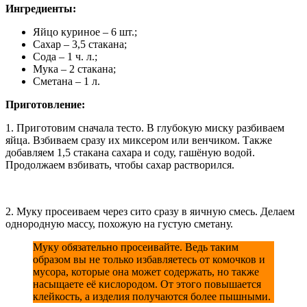
Ингредиенты:
Яйцо куриное – 6 шт.;
Сахар – 3,5 стакана;
Сода – 1 ч. л.;
Мука – 2 стакана;
Сметана – 1 л.
Приготовление:
1. Приготовим сначала тесто. В глубокую миску разбиваем
яйца. Взбиваем сразу их миксером или венчиком. Также
добавляем 1,5 стакана сахара и соду, гашёную водой.
Продолжаем взбивать, чтобы сахар растворился.
2. Муку просеиваем через сито сразу в яичную смесь. Делаем
однородную массу, похожую на густую сметану.
Муку обязательно просеивайте. Ведь таким
образом вы не только избавляетесь от комочков и
мусора, которые она может содержать, но также
насыщаете её кислородом. От этого повышается
клейкость, а изделия получаются более пышными.