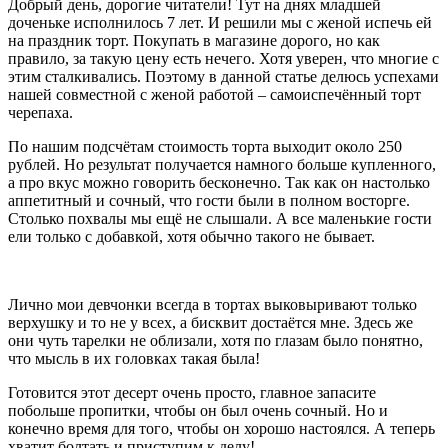
Добрый день, дорогие читатели! Тут на днях младшей
доченьке исполнилось 7 лет. И решили мы с женой испечь ей
на праздник торт. Покупать в магазине дорого, но как
правило, за такую цену есть нечего. Хотя уверен, что многие с
этим сталкивались. Поэтому в данной статье делюсь успехами
нашей совместной с женой работой – самоиспечённый торт
черепаха.
По нашим подсчётам стоимость торта выходит около 250
рублей. Но результат получается намного больше купленного,
а про вкус можно говорить бесконечно. Так как он настолько
аппетитный и сочный, что гости были в полном восторге.
Столько похвалы мы ещё не слышали. А все маленькие гости
ели только с добавкой, хотя обычно такого не бывает.
Лично мои девчонки всегда в тортах выковыривают только
верхушку и то не у всех, а бисквит достаётся мне. Здесь же
они чуть тарелки не облизали, хотя по глазам было понятно,
что мысль в их головках такая была!
Готовится этот десерт очень просто, главное запасите
побольше пропитки, чтобы он был очень сочный. Но и
конечно время для того, чтобы он хорошо настоялся. А теперь
хватит болтать и приступим к делу!