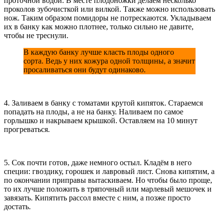
проточной водой. В месте плодоножки делаем несколько
проколов зубочисткой или вилкой. Также можно использовать
нож. Таким образом помидоры не потрескаются. Укладываем
их в банку как можно плотнее, только сильно не давите,
чтобы не треснули.
В каждую банку лучше класть плоды одного
сорта. Ведь у них кожура одной толщины, а значит
просаливаться они будут одинаково.
4. Заливаем в банку с томатами крутой кипяток. Стараемся
попадать на плоды, а не на банку. Наливаем по самое
горлышко и накрываем крышкой. Оставляем на 10 минут
прогреваться.
5. Сок почти готов, даже немного остыл. Кладём в него
специи: гвоздику, горошек и лавровый лист. Снова кипятим, а
по окончании приправы вытаскиваем. Но чтобы было проще,
то их лучше положить в тряпочный или марлевый мешочек и
завязать. Кипятить рассол вместе с ним, а позже просто
достать.