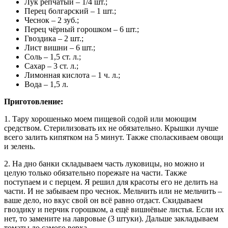
Лук репчатый – 1/4 шт.;
Перец болгарский – 1 шт.;
Чеснок – 2 зуб.;
Перец чёрный горошком – 6 шт.;
Гвоздика – 2 шт.;
Лист вишни – 6 шт.;
Соль – 1,5 ст. л.;
Сахар – 3 ст. л.;
Лимонная кислота – 1 ч. л.;
Вода – 1,5 л.
Приготовление:
1. Тару хорошенько моем пищевой содой или моющим
средством. Стерилизовать их не обязательно. Крышки лучше
всего залить кипятком на 5 минут. Также споласкиваем овощи
и зелень.
2. На дно банки складываем часть луковицы, но можно и
целую только обязательно порежьте на части. Также
поступаем и с перцем. Я решил для красоты его не делить на
части. И не забываем про чеснок. Мельчить или не мельчить –
ваше дело, но вкус свой он всё равно отдаст. Скидываем
гвоздику и перчик горошком, а ещё вишнёвые листья. Если их
нет, то замените на лавровые (3 штуки). Дальше закладываем
томаты до самого верха.