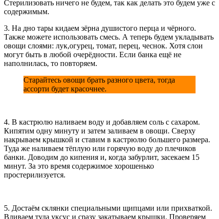
Стерилизовать ничего не будем, так как делать это будем уже с
содержимым.
3. На дно тары кидаем зёрна душистого перца и чёрного.
Также можете использовать смесь. А теперь будем укладывать
овощи слоями: лук,огурец, томат, перец, чеснок. Хотя слои
могут быть в любой очерёдности. Если банка ещё не
наполнилась, то повторяем.
Старайтесь овощи брать разного цвета, тогда
ассорти будет красочнее.
4. В кастрюлю наливаем воду и добавляем соль с сахаром.
Кипятим одну минуту и затем заливаем в овощи. Сверху
накрываем крышкой и ставим в кастрюлю большего размера.
Туда же наливаем тёплую или горячую воду до плечиков
банки. Доводим до кипения и, когда забурлит, засекаем 15
минут. За это время содержимое хорошенько
простерилизуется.
5. Достаём склянки специальными щипцами или прихваткой.
Вливаем туда уксус и сразу закатываем крышки. Проверяем