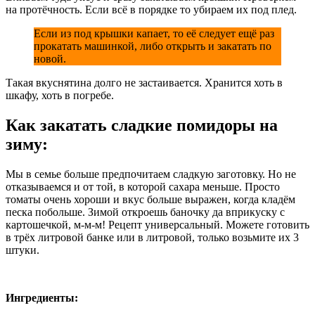
на протёчность. Если всё в порядке то убираем их под плед.
Если из под крышки капает, то её следует ещё раз
прокатать машинкой, либо открыть и закатать по
новой.
Такая вкуснятина долго не застаивается. Хранится хоть в
шкафу, хоть в погребе.
Как закатать сладкие помидоры на
зиму:
Мы в семье больше предпочитаем сладкую заготовку. Но не
отказываемся и от той, в которой сахара меньше. Просто
томаты очень хороши и вкус больше выражен, когда кладём
песка побольше. Зимой откроешь баночку да вприкуску с
картошечкой, м-м-м! Рецепт универсальный. Можете готовить
в трёх литровой банке или в литровой, только возьмите их 3
штуки.
Ингредиенты: