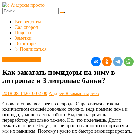
Перейти
к
содержимому
с
Все рецепты
Андреем
Сад огород
просто
Поделки
Заметки
Добро
Об авторе
пожаловать!
✨ Подписаться
Заготовки на зиму
Как закатать помидоры на зиму в
литровые и 3 литровые банки?
2018-08-14
2019-02-09
Андрей
8 комментариев
Снова и снова все зреет в огороде. Справляться с таким
количеством овощей довольно сложно, ведь помимо дома и
огорода, у многих есть работа. Выделить время на
переработку довольно тяжело. Но, что поделаешь. Долго
лежать овощи не будут, иначе просто напросто испортятся и
мы их выкинем. Поэтому нужно их быстро законсервировать.