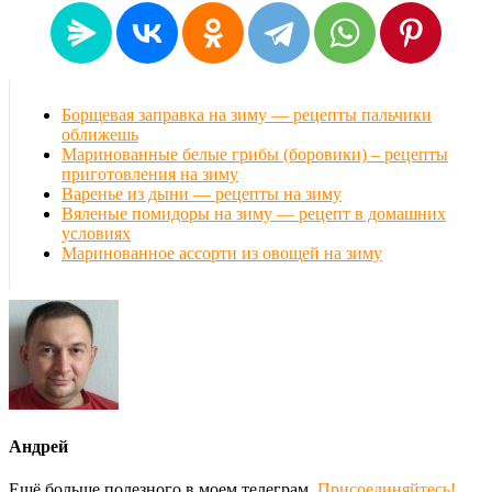
Борщевая заправка на зиму — рецепты пальчики
оближешь
Маринованные белые грибы (боровики) – рецепты
приготовления на зиму
Варенье из дыни — рецепты на зиму
Вяленые помидоры на зиму — рецепт в домашних
условиях
Маринованное ассорти из овощей на зиму
Андрей
Ещё больше полезного в моем телеграм.
Присоединяйтесь!