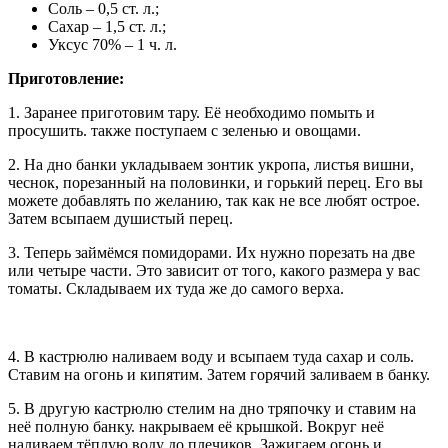
Соль – 0,5 ст. л.;
Сахар – 1,5 ст. л.;
Уксус 70% – 1 ч. л.
Приготовление:
1. Заранее приготовим тару. Её необходимо помыть и
просушить. также поступаем с зеленью и овощами.
2. На дно банки укладываем зонтик укропа, листья вишни,
чеснок, порезанный на половинки, и горький перец. Его вы
можете добавлять по желанию, так как не все любят острое.
Затем всыпаем душистый перец.
3. Теперь займёмся помидорами. Их нужно порезать на две
или четыре части. Это зависит от того, какого размера у вас
томаты. Складываем их туда же до самого верха.
4. В кастрюлю наливаем воду и всыпаем туда сахар и соль.
Ставим на огонь и кипятим. Затем горячий заливаем в банку.
5. В другую кастрюлю стелим на дно тряпочку и ставим на
неё полную банку. накрываем её крышкой. Вокруг неё
наливаем тёплую воду до плечиков. Зажигаем огонь и