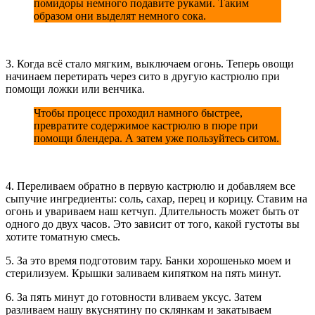
помидоры немного подавите руками. Таким
образом они выделят немного сока.
3. Когда всё стало мягким, выключаем огонь. Теперь овощи
начинаем перетирать через сито в другую кастрюлю при
помощи ложки или венчика.
Чтобы процесс проходил намного быстрее,
превратите содержимое кастрюлю в пюре при
помощи блендера. А затем уже пользуйтесь ситом.
4. Переливаем обратно в первую кастрюлю и добавляем все
сыпучие ингредиенты: соль, сахар, перец и корицу. Ставим на
огонь и увариваем наш кетчуп. Длительность может быть от
одного до двух часов. Это зависит от того, какой густоты вы
хотите томатную смесь.
5. За это время подготовим тару. Банки хорошенько моем и
стерилизуем. Крышки заливаем кипятком на пять минут.
6. За пять минут до готовности вливаем уксус. Затем
разливаем нашу вкуснятину по склянкам и закатываем