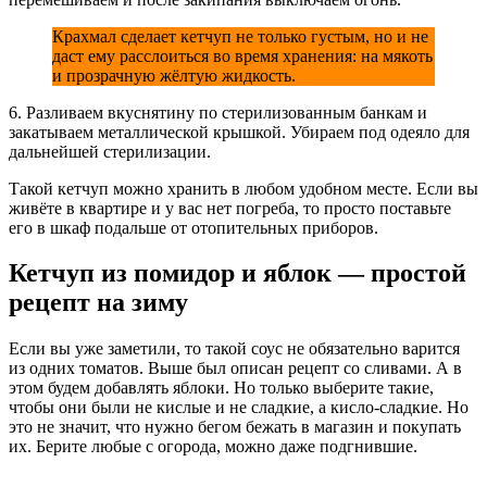
Крахмал сделает кетчуп не только густым, но и не
даст ему расслоиться во время хранения: на мякоть
и прозрачную жёлтую жидкость.
6. Разливаем вкуснятину по стерилизованным банкам и
закатываем металлической крышкой. Убираем под одеяло для
дальнейшей стерилизации.
Такой кетчуп можно хранить в любом удобном месте. Если вы
живёте в квартире и у вас нет погреба, то просто поставьте
его в шкаф подальше от отопительных приборов.
Кетчуп из помидор и яблок — простой
рецепт на зиму
Если вы уже заметили, то такой соус не обязательно варится
из одних томатов. Выше был описан рецепт со сливами. А в
этом будем добавлять яблоки. Но только выберите такие,
чтобы они были не кислые и не сладкие, а кисло-сладкие. Но
это не значит, что нужно бегом бежать в магазин и покупать
их. Берите любые с огорода, можно даже подгнившие.