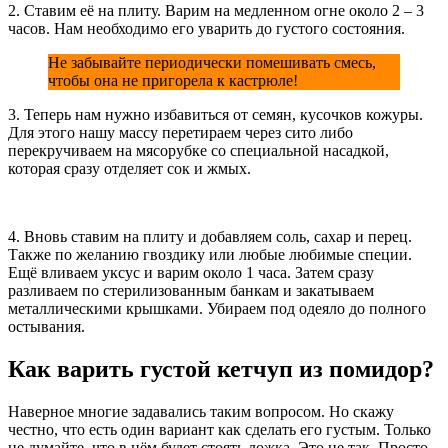
2. Ставим её на плиту. Варим на медленном огне около 2 – 3
часов. Нам необходимо его уварить до густого состояния.
Не забывайте периодически помешивать смесь,
чтобы она не пригорела к кастрюле!
3. Теперь нам нужно избавиться от семян, кусочков кожуры.
Для этого нашу массу перетираем через сито либо
перекручиваем на мясорубке со специальной насадкой,
которая сразу отделяет сок и жмых.
4. Вновь ставим на плиту и добавляем соль, сахар и перец.
Также по желанию гвоздику или любые любимые специи.
Ещё вливаем уксус и варим около 1 часа. Затем сразу
разливаем по стерилизованным банкам и закатываем
металлическими крышками. Убираем под одеяло до полного
остывания.
Как варить густой кетчуп из помидор?
Наверное многие задавались таким вопросом. Но скажу
честно, что есть один вариант как сделать его густым. Только
не думайте, что в нём будет стоять ложка. Это не так. Просто