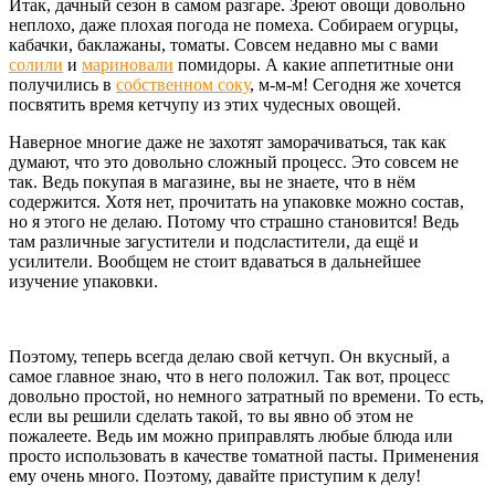
Итак, дачный сезон в самом разгаре. Зреют овощи довольно
неплохо, даже плохая погода не помеха. Собираем огурцы,
кабачки, баклажаны, томаты. Совсем недавно мы с вами
солили
и
мариновали
помидоры. А какие аппетитные они
получились в
собственном соку
, м-м-м! Сегодня же хочется
посвятить время кетчупу из этих чудесных овощей.
Наверное многие даже не захотят заморачиваться, так как
думают, что это довольно сложный процесс. Это совсем не
так. Ведь покупая в магазине, вы не знаете, что в нём
содержится. Хотя нет, прочитать на упаковке можно состав,
но я этого не делаю. Потому что страшно становится! Ведь
там различные загустители и подсластители, да ещё и
усилители. Вообщем не стоит вдаваться в дальнейшее
изучение упаковки.
Поэтому, теперь всегда делаю свой кетчуп. Он вкусный, а
самое главное знаю, что в него положил. Так вот, процесс
довольно простой, но немного затратный по времени. То есть,
если вы решили сделать такой, то вы явно об этом не
пожалеете. Ведь им можно приправлять любые блюда или
просто использовать в качестве томатной пасты. Применения
ему очень много. Поэтому, давайте приступим к делу!