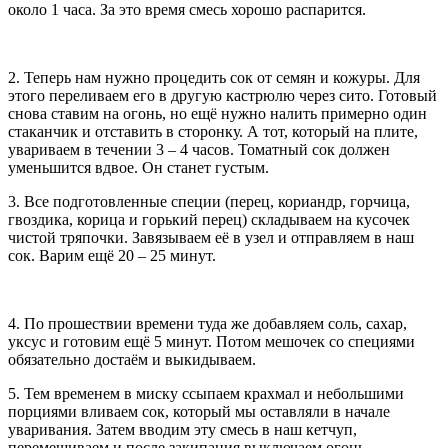
около 1 часа. За это время смесь хорошо распарится.
2. Теперь нам нужно процедить сок от семян и кожуры. Для
этого переливаем его в другую кастрюлю через сито. Готовый
снова ставим на огонь, но ещё нужно налить примерно один
стаканчик и отставить в сторонку. А тот, который на плите,
увариваем в течении 3 – 4 часов. Томатный сок должен
уменьшится вдвое. Он станет густым.
3. Все подготовленные специи (перец, кориандр, горчица,
гвоздика, корица и горький перец) складываем на кусочек
чистой тряпочки. Завязываем её в узел и отправляем в наш
сок. Варим ещё 20 – 25 минут.
4. По прошествии времени туда же добавляем соль, сахар,
уксус и готовим ещё 5 минут. Потом мешочек со специями
обязательно достаём и выкидываем.
5. Тем временем в миску ссыпаем крахмал и небольшими
порциями вливаем сок, который мы оставляли в начале
уваривания. Затем вводим эту смесь в наш кетчуп,
перемешиваем и после закипания выключаем огонь.