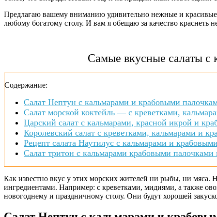
Предлагаю вашему вниманию удивительно нежные и красивые са
любому богатому столу. И вам я обещаю за качество краснеть 
Самые вкусные салаты с 
Содержание:
Салат Нептун с кальмарами и крабовыми палочка
Салат морской коктейль — с креветками, кальмар
Царский салат с кальмарами, красной икрой и кр
Королевский салат с креветками, кальмарами и кр
Рецепт салата Наутилус с кальмарами и крабовым
Салат тритон с кальмарами крабовыми палочками 
Как известно вкус у этих морских жителей ни рыбы, ни мяса. 
ингредиентами. Например: с креветками, мидиями, а также ов
новогоднему и праздничному столу. Они будут хорошей закуско
Салат Нептун с кальмарами и крабовы