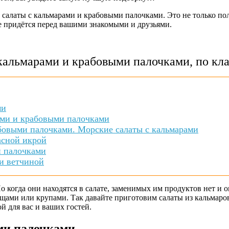
латы с кальмарами и крабовыми палочками. Это не только поле
не придётся перед вашими знакомыми и друзьями.
кальмарами и крабовыми палочками, по кл
ми
ами и крабовыми палочками
абовыми палочками. Морские салаты с кальмарами
асной икрой
и палочками
и ветчиной
Но когда они находятся в салате, заменимых им продуктов нет и
ощами или крупами. Так давайте приготовим салаты из кальмар
й для вас и ваших гостей.
ми палочками