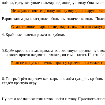
плёнка, сразу же суньте кальмар под холодную воду. Она смоет 
Не забудьте снять ещё одну плёнку внутри и снаружи, так
Варим кальмары в кастрюле в большом количестве воды. Подсал
Самое главное в варке не переварить их, а то они станут
4. Крабовые палочки режем на кубики.
5.Берём креветки и закидываем их в кипящую подсоленную воду
а на хвост просто надавите и тяните, он сам вылезет. На изг
Если не вынуть кишечный тракт у креветки она может го
6. Теперь берём нарезаем кальмары и кладём туда рис, крабовы
кладём красную икру.
Ну вот и всё наш салатик готов, несём к столу. Приятного аппе