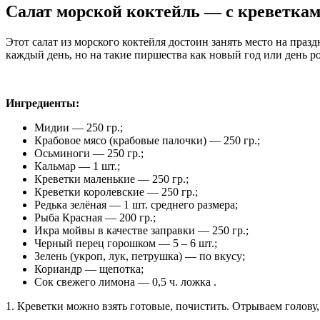
Салат морской коктейль — с креветка
Этот салат из морского коктейля достоин занять место на празд
каждый день, но на такие пиршества как новый год или день ро
Ингредиенты:
Мидии — 250 гр.;
Крабовое мясо (крабовые палочки) — 250 гр.;
Осьминоги — 250 гр.;
Кальмар — 1 шт.;
Креветки маленькие — 250 гр.;
Креветки королевские — 250 гр.;
Редька зелёная — 1 шт. среднего размера;
Рыба Красная — 200 гр.;
Икра мойвы в качестве заправки — 250 гр.;
Черный перец горошком — 5 – 6 шт.;
Зелень (укроп, лук, петрушка) — по вкусу;
Кориандр — щепотка;
Сок свежего лимона — 0,5 ч. ложка .
1. Креветки можно взять готовые, почистить. Отрываем голову,