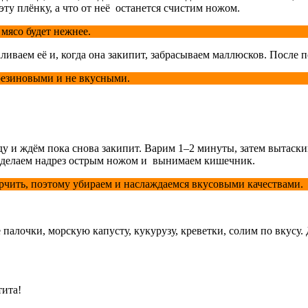
эту плёнку, а что от неё останется счистим ножом.
 мясо будет нежнее.
иваем её и, когда она закипит, забрасываем маллюсков. После 
 резиновыми и не вкусными.
 и ждём пока снова закипит. Варим 1–2 минуты, затем вытаскив
ибе делаем надрез острым ножом и вынимаем кишечник.
рчить, поэтому убираем и наслаждаемся вкусовыми качествами.
е палочки, морскую капусту, кукурузу, креветки, солим по вкусу
тита!