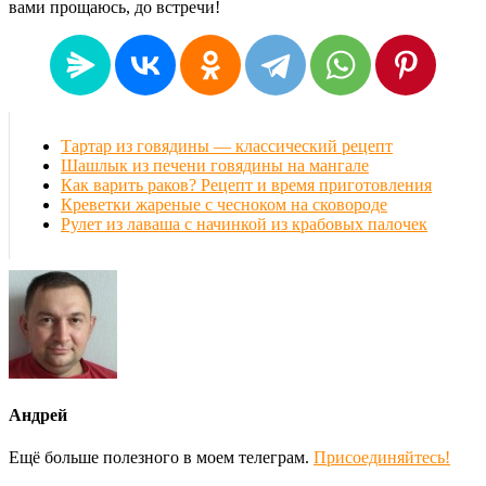
вами прощаюсь, до встречи!
Тартар из говядины — классический рецепт
Шашлык из печени говядины на мангале
Как варить раков? Рецепт и время приготовления
Креветки жареные с чесноком на сковороде
Рулет из лаваша с начинкой из крабовых палочек
Андрей
Ещё больше полезного в моем телеграм.
Присоединяйтесь!