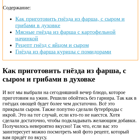
Содержание:
Как приготовить гнёзда из фарша, с сыром и
грибами в духовке
Мясные гнёзда из фарша с картофельной
начинкой
Рецепт гнёзд с яйцом и сыром
Гнёзда из фарша курицы с помидорами
Как приготовить гнёзда из фарша, с
сыром и грибами в духовке
И вот мы выбрали на сегодняшний вечер блюдо, которое
приготовим на ужин. Решили обойтись без гарнира. Так как в
гнёздах овощей будет более чем достаточно. Всё это
прикрыли сыром. Также попутно сделали бутерброды с
икрой. Это на тот случай, если кто-то не наестся. Хотя
сделали достаточно, чтобы подкладывать желающим добавки.
Получилось невероятно вкусно! Так что, если вас это
заинтересует можно посмотреть мой фото рецепт, который
вам придёт по вкусу.