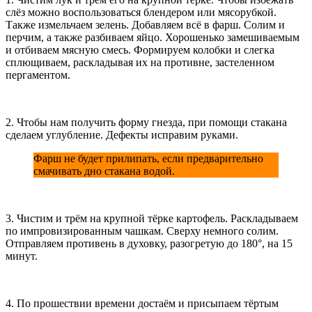
слёз можно воспользоваться блендером или мясорубкой.
Также измельчаем зелень. Добавляем всё в фарш. Солим и
перчим, а также разбиваем яйцо. Хорошенько замешиваемым
и отбиваем мясную смесь. Формируем колобки и слегка
сплющиваем, раскладывая их на противне, застеленном
пергаментом.
2. Чтобы нам получить форму гнезда, при помощи стакана
сделаем углубление. Дефекты исправим руками.
Фарш не будет прилипать, если предварительно
смачивать дно стакана водой.
3. Чистим и трём на крупной тёрке картофель. Раскладываем
по импровизированным чашкам. Сверху немного солим.
Отправляем противень в духовку, разогретую до 180°, на 15
минут.
4. По прошествии времени достаём и присыпаем тёртым