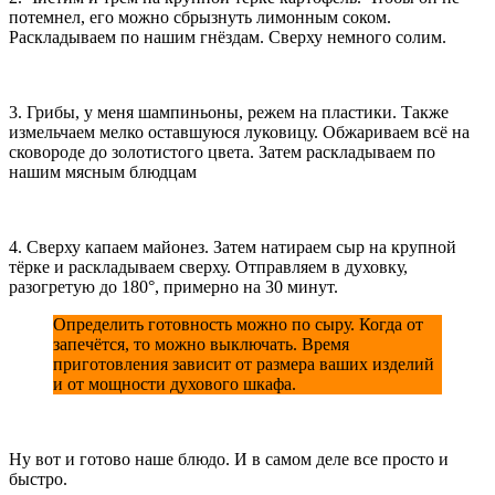
потемнел, его можно сбрызнуть лимонным соком.
Раскладываем по нашим гнёздам. Сверху немного солим.
3. Грибы, у меня шампиньоны, режем на пластики. Также
измельчаем мелко оставшуюся луковицу. Обжариваем всё на
сковороде до золотистого цвета. Затем раскладываем по
нашим мясным блюдцам
4. Сверху капаем майонез. Затем натираем сыр на крупной
тёрке и раскладываем сверху. Отправляем в духовку,
разогретую до 180°, примерно на 30 минут.
Определить готовность можно по сыру. Когда от
запечётся, то можно выключать. Время
приготовления зависит от размера ваших изделий
и от мощности духового шкафа.
Ну вот и готово наше блюдо. И в самом деле все просто и
быстро.