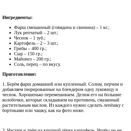
Ингредиенты:
Фарш смешанный (говядина и свинина) – 1 кг.;
Лук репчатый – 2 шт.;
Чеснок – 1 зуб.;
Картофель – 2 – 3 шт.;
Грибы – 400 гр.;
Сыр – 150 гр.;
Майонез – 200 гр.;
Соль, перец – по вкусу.
Приготовление:
1. Берём фарш домашний или купленный. Солим, перчим и
добавляем пюрированные на блендером одну луковицу и
чеснок. Хорошенько перемешиваем. Делим его на большие
колобочки, которые складываем на противень, смазанный
растительным маслом. Из каждого нужно сделать лепёшку с
бортиками или чашку, как на фото ниже.
2. Чистим и трём на крупной тёрке картофель. Чтобы он не