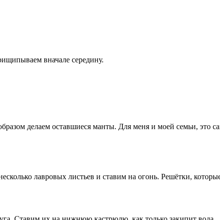
рищипываем вначале середину.
образом делаем оставшиеся манты. Для меня и моей семьи, это са
есколько лавровых листьев и ставим на огонь. Решётки, которы
уга. Ставим их на нижнюю кастрюлю, как только закипит вода.