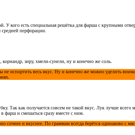
й. У кого есть специальная решётка для фарша с крупными отвер
ял средней перфорации.
кориандр, зиру, хмели-сунели, ну и конечно же соль.
бы не испортить весь вкус. Ну и конечно же можно уделить вним
онях.
ку. Так как получается совсем не такой вкус. Лук лучше всего м
 в фарш и смешаться сразу вместе с ним.
оно сочнее и вкуснее. По граммам всегда берётся одинаково с мя