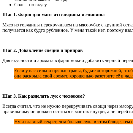
Соль – по вкусу.
Шаг 1. Фарш для мант из говядины и свинины
Мясо из говядины перекручиваем на мясорубке с крупной сетко
получается как будто рубленное. У меня такой нет, поэтому вз
Шаг 2. Добавление специй и приправ
Для вкусности и аромата в фарш можно добавить черный перец, 
Если у вас сильно пряные травы, будьте осторожней, что
она раскрыла свой аромат, хорошенько разотрите её в лад
Шаг 3. Как разделать лук с чесноком?
Всегда считал, что не нужно перекручивать овощи через мясоруб
правильному он должен остаться в мантах внутри, а не перейти
Ну и главный секрет, чем больше лука в этом блюде, тем 