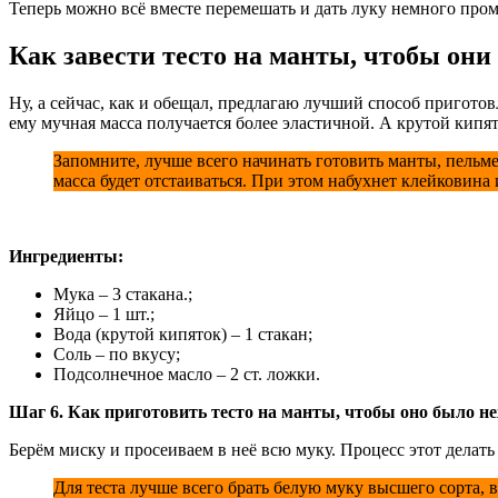
Теперь можно всё вместе перемешать и дать луку немного пром
Как завести тесто на манты, чтобы они
Ну, а сейчас, как и обещал, предлагаю лучший способ приготов
ему мучная масса получается более эластичной. А крутой кипят
Запомните, лучше всего начинать готовить манты, пельме
масса будет отстаиваться. При этом набухнет клейковина 
Ингредиенты:
Мука – 3 стакана.;
Яйцо – 1 шт.;
Вода (крутой кипяток) – 1 стакан;
Соль – по вкусу;
Подсолнечное масло – 2 ст. ложки.
Шаг 6. Как приготовить тесто на манты, чтобы оно было 
Берём миску и просеиваем в неё всю муку. Процесс этот делат
Для теста лучше всего брать белую муку высшего сорта, 