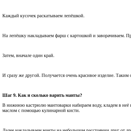
Каждый кусочек раскатываем лепёшкой.
На лепёшку накладываем фарш с картошкой и заворачиваем. П
Затем, вначале один край.
И сразу же другой. Получается очень красивое изделие. Таким 
Шаг 9. Как и сколько варить манты?
В нижнюю кастрюлю мантоварки набираем воду, кладем в неё н
маслом с помощью кулинарной кисти.
Далее накладываем манты на небольшом расстоянии друг от др