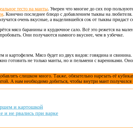
деальное тесто на манты
. Уверен что многие до сих пор пользую
ем
. Конечно последнее блюдо с добавлением тыквы на любителя. 
получатся очень вкусные, а выделившейся сок от тыквы придаст с
рётся мясо баранины и курдючное сало. Всё это режется на мале
пробовать. Они получаются намного вкуснее, чем в узбечке.
м и картофелем. Мясо будет из двух видов: говядина и свинина
но готовить не только манты, но и пельмени с варениками. Оно 
бавлять слишком много. Также, обязательно нарезать её кубиками
ватой. А нам необходимо добиться, чтобы внутри мант получился
аршем и картошкой
е и не рвались при варке