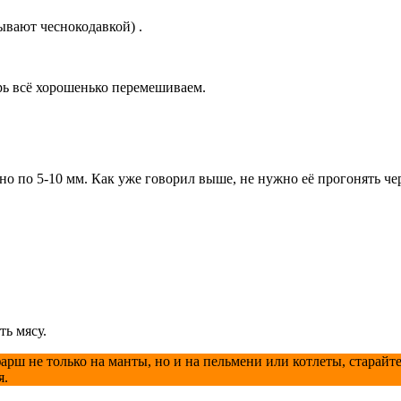
зывают чеснокодавкой) .
рь всё хорошенько перемешиваем.
 по 5-10 мм. Как уже говорил выше, не нужно её прогонять чер
ть мясу.
рш не только на манты, но и на пельмени или котлеты, старайте
я.