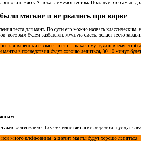
ариновать мясо. А пока займёмся тестом. Пожалуй это самый до
 были мягкие и не рвались при варке
ления теста для мант. По сути его можно назвать классическим, 
ок, которым будем разбавлять мучную смесь, делает тесто завар
ни или вареники с замеса теста. Так как ему нужно время, чтобы
и манты в последствии будут хорошо лепиться, 30-40 минут буде
нежным
ь нужно обязательно. Так она напитается кислородом и уйдут сл
в ней много клейковины, а значит манты будут хорошо лепиться.