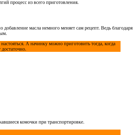
лгий процесс из всего приготовления.
но добавление масла немного меняет сам рецепт. Ведь благодаря
ным.
 настояться. А начинку можно приготовить тогда, когда
т достаточно.
ежавшиеся комочки при транспортировке.