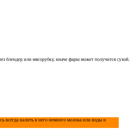
ез блендер или мясорубку, иначе фарш может получится сухой.
сь всегда налить в него немного молока или воды и