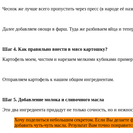
Чеснок же лучше всего пропустить через пресс (в народе её на
Далее добавляем овощи в фарш. Туда же разбиваем яйца и тепе
Шаг 4. Как правильно внести в мясо картошку?
Картофель моем, чистим и нарезаем мелкими кубиками примерно
Отправляем картофель к нашим общим ингредиентам.
Шаг 5. Добавление молока и сливочного масла
Эти два ингредиента придадут не только сочность, но и нежнос
Хочу поделиться небольшим секретом. Если Вы делаете фа
добавить чуть-чуть масла. Результат Вам точно понравитс