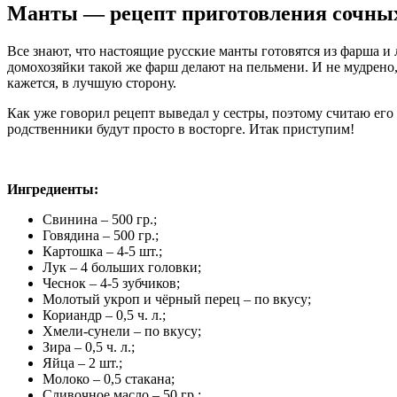
Манты — рецепт приготовления сочны
Все знают, что настоящие русские манты готовятся из фарша и 
домохозяйки такой же фарш делают на пельмени. И не мудрено,
кажется, в лучшую сторону.
Как уже говорил рецепт выведал у сестры, поэтому считаю его
родственники будут просто в восторге. Итак приступим!
Ингредиенты:
Свинина – 500 гр.;
Говядина – 500 гр.;
Картошка – 4-5 шт.;
Лук – 4 больших головки;
Чеснок – 4-5 зубчиков;
Молотый укроп и чёрный перец – по вкусу;
Кориандр – 0,5 ч. л.;
Хмели-сунели – по вкусу;
Зира – 0,5 ч. л.;
Яйца – 2 шт.;
Молоко – 0,5 стакана;
Сливочное масло – 50 гр.;