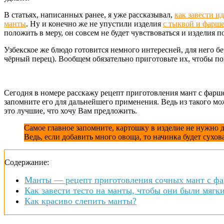
В статьях, написанных ранее, я уже рассказывал,
как завести и
манты
. Ну и конечно же не упустили изделия
с тыквой и фарш
положить в меру, он совсем не будет чувствоваться и изделия 
Узбекское же блюдо готовится немного интересней, для него бе
чёрный перец). Вообщем обязательно приготовьте их, чтобы по
Сегодня в номере расскажу рецепт приготовления мант с фарше
запомните его для дальнейшего применения. Ведь из такого мож
это лучшие, что хочу Вам предложить.
Самое главное запомните, картошку в изделие не нужно до
Ведь, если добавить много овоща, то начинка будет сухо
Содержание:
Манты — рецепт приготовления сочных мант с ф
Как завести тесто на манты, чтобы они были мягки
Как красиво слепить манты?