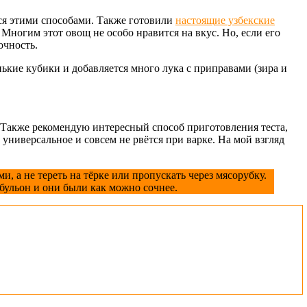
тся этими способами. Также готовили
настоящие узбекские
Многим этот овощ не особо нравится на вкус. Но, если его
очность.
нькие кубики и добавляется много лука с приправами (зира и
. Также рекомендую интересный способ приготовления теста,
универсальное и совсем не рвётся при варке. На мой взгляд
, а не тереть на тёрке или пропускать через мясорубку.
 бульон и они были как можно сочнее.