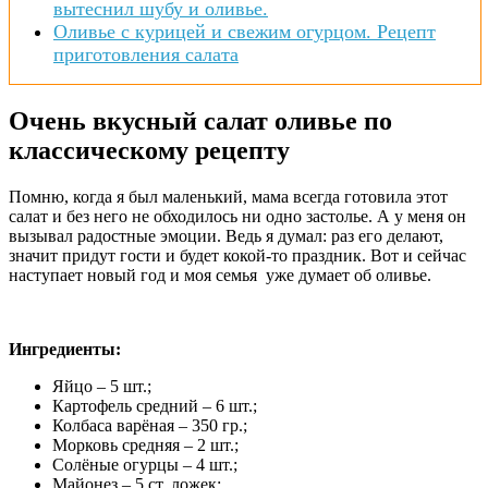
вытеснил шубу и оливье.
Оливье с курицей и свежим огурцом. Рецепт
приготовления салата
Очень вкусный салат оливье по
классическому рецепту
Помню, когда я был маленький, мама всегда готовила этот
салат и без него не обходилось ни одно застолье. А у меня он
вызывал радостные эмоции. Ведь я думал: раз его делают,
значит придут гости и будет кокой-то праздник. Вот и сейчас
наступает новый год и моя семья уже думает об оливье.
Ингредиенты:
Яйцо – 5 шт.;
Картофель средний – 6 шт.;
Колбаса варёная – 350 гр.;
Морковь средняя – 2 шт.;
Солёные огурцы – 4 шт.;
Майонез – 5 ст. ложек;