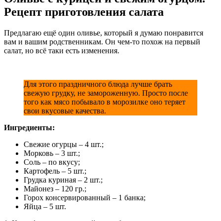
Рецепт приготовления салата
Предлагаю ещё один оливье, который я думаю понравится
вам и вашим родственникам. Он чем-то похож на первый
салат, но всё таки есть изменения.
Для этого праздничного блюда лучше брать
свежую грудку, не замороженную. Просто после
того как мясо побывало в морозилке оно теряет
свои вкусовые качества.
Ингредиенты:
Свежие огурцы – 4 шт.;
Морковь – 3 шт.;
Соль – по вкусу;
Картофель – 5 шт.;
Грудка куриная – 2 шт.;
Майонез – 120 гр.;
Горох консервированный – 1 банка;
Яйца – 5 шт.