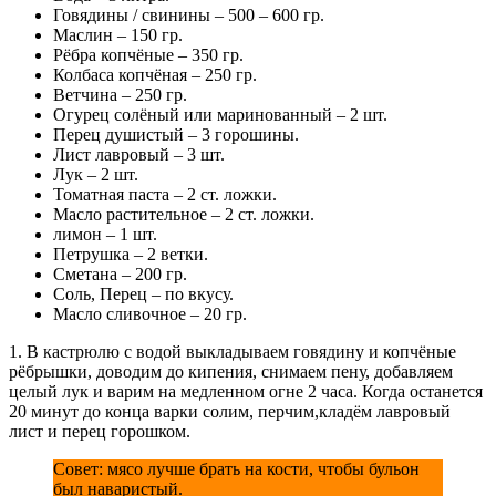
Говядины / свинины – 500 – 600 гр.
Маслин – 150 гр.
Рёбра копчёные – 350 гр.
Колбаса копчёная – 250 гр.
Ветчина – 250 гр.
Огурец солёный или маринованный – 2 шт.
Перец душистый – 3 горошины.
Лист лавровый – 3 шт.
Лук – 2 шт.
Томатная паста – 2 ст. ложки.
Масло растительное – 2 ст. ложки.
лимон – 1 шт.
Петрушка – 2 ветки.
Сметана – 200 гр.
Соль, Перец – по вкусу.
Масло сливочное – 20 гр.
1. В кастрюлю с водой выкладываем говядину и копчёные
рёбрышки, доводим до кипения, снимаем пену, добавляем
целый лук и варим на медленном огне 2 часа. Когда останется
20 минут до конца варки солим, перчим,кладём лавровый
лист и перец горошком.
Совет: мясо лучше брать на кости, чтобы бульон
был наваристый.