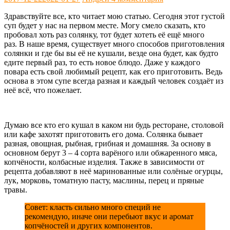
Здравствуйте все, кто читает мою статью. Сегодня этот густой
суп будет у нас на первом месте. Могу смело сказать, кто
пробовал хоть раз солянку, тот будет хотеть её ещё много
раз. В наше время, существует много способов приготовления
солянки и где бы вы её не кушали, везде она будет, как будто
едите первый раз, то есть новое блюдо. Даже у каждого
повара есть свой любимый рецепт, как его приготовить. Ведь
основа в этом супе всегда разная и каждый человек создаёт из
неё всё, что пожелает.
Думаю все кто его кушал в каком ни будь ресторане, столовой
или кафе захотят приготовить его дома. Солянка бывает
разная, овощная, рыбная, грибная и домашняя. За основу в
основном берут 3 – 4 сорта варёного или обжаренного мяса,
копчёности, колбасные изделия. Также в зависимости от
рецепта добавляют в неё маринованные или солёные огурцы,
лук, морковь, томатную пасту, маслины, перец и пряные
травы.
Совет: класть сильно много специй не
рекомендую, иначе они перебьют вкус и аромат
копчёностей и других компонентов.