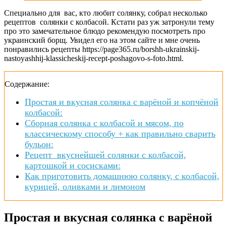
Специально для вас, кто любит солянку, собрал несколько
рецептов солянки с колбасой. Кстати раз уж затронули тему
про это замечательное блюдо рекомендую посмотреть про
украинский борщ. Увидел его на этом сайте и мне очень
понравились рецепты https://page365.ru/borshh-ukrainskij-
nastoyashhij-klassicheskij-recept-poshagovo-s-foto.html.
Содержание:
Простая и вкусная солянка с варёной и копчёной
колбасой:
Сборная солянка с колбасой и мясом, по
классическому способу + как правильно сварить
бульон:
Рецепт вкуснейшей солянки с колбасой,
картошкой и сосисками:
Как приготовить домашнюю солянку, с колбасой,
курицей, оливками и лимоном
Простая и вкусная солянка с варёной