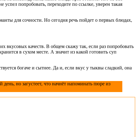
е успел попробовать, переходите по ссылке, уверен такая
манты для сочности. Но сегодня речь пойдет о первых блюдах,
их вкусовых качеств. В общем скажу так, если раз попробовать
 хранится в сухом месте. А значит из какой готовить суп
твуется богаче и сытнее. Да и, если вкус у тыквы сладкий, она
день, но загустеет, что начнёт напоминать пюре из