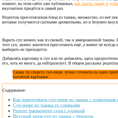
помнит, на этом сайте уже публиковал,
как запечь тыкву в духо
вкуснятина придётся в самый раз.
Рецептов приготовления блюд из тыквы, множество, из неё пеку
которые получаются сытными ароматными, но и безумно вкус
Варить суп можно, как из свежей, так и замороженной тыквы. Р
этот суп, значит захочется приготовить ещё, а значит не всегда
выбирать не приходится.
Добавлять картошку в суп или не добавлять, здесь предпочтения
его, хоть не много, да нейтрализует. В общем расскажу рецепты 
Скажу по секрету суп-пюре лучше готовить на один приём
толчёной картошки.
Содержание:
Как приготовить суп-пюре из тыквы с плавленым
Суп-пюре из тыквы со сливками
Рецепт тыквенного супа с курицей
Вкусный крем-суп из тыквы с беконом