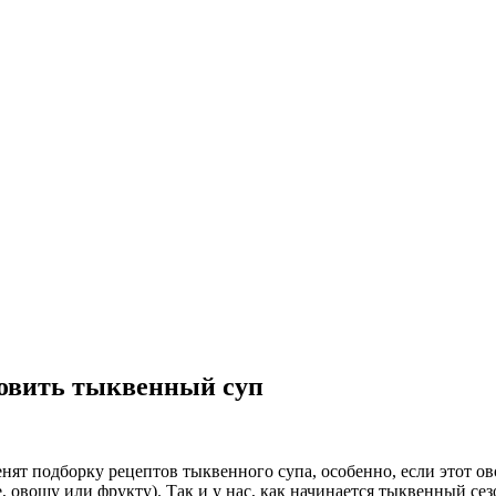
товить тыквенный суп
ят подборку рецептов тыквенного супа, особенно, если этот ово
е, овощу или фрукту). Так и у нас, как начинается тыквенный сез