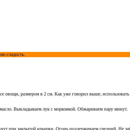
юю сладость.
все овощи, размером в 2 см. Как уже говорил выше, использоват
 масло. Выкладываем лук с морковкой. Обжариваем пару минут.
минут при закрытой крышки. Огонь поддерживаем средний. Не з