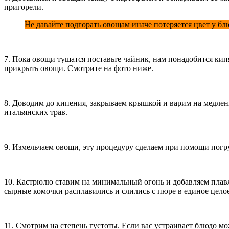
пригорели.
Не давайте подгорать овощам иначе потеряется цвет у бл
7. Пока овощи тушатся поставьте чайник, нам понадобится ки
прикрыть овощи. Смотрите на фото ниже.
8. Доводим до кипения, закрываем крышкой и варим на медлен
итальянских трав.
9. Измельчаем овощи, эту процедуру сделаем при помощи погру
10. Кастрюлю ставим на минимальный огонь и добавляем плавл
сырные комочки расплавились и слились с пюре в единое целое
11. Смотрим на степень густоты. Если вас устраивает блюдо мож