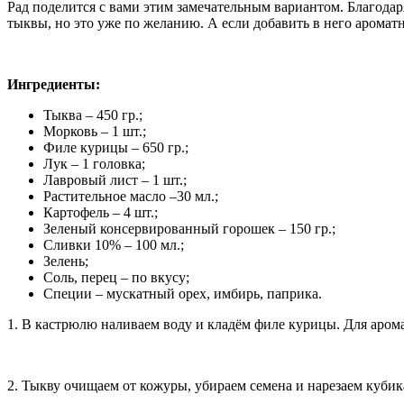
Рад поделится с вами этим замечательным вариантом. Благодаря
тыквы, но это уже по желанию. А если добавить в него аромат
Ингредиенты:
Тыква – 450 гр.;
Морковь – 1 шт.;
Филе курицы – 650 гр.;
Лук – 1 головка;
Лавровый лист – 1 шт.;
Растительное масло –30 мл.;
Картофель – 4 шт.;
Зеленый консервированный горошек – 150 гр.;
Сливки 10% – 100 мл.;
Зелень;
Соль, перец – по вкусу;
Специи – мускатный орех, имбирь, паприка.
1. В кастрюлю наливаем воду и кладём филе курицы. Для арома
2. Тыкву очищаем от кожуры, убираем семена и нарезаем куби