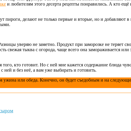
вке
и любителям этого десерта рецепты понравились. А кто ещё н
т пироги, делают не только первые и вторые, но и добавляют в 
ными.
азницы уверяю не заметно. Продукт при заморозке не теряет сво
 есть свежая тыква с огорода, чаще всего она замораживается или
 того, кто готовит. Но с ней мне кажется содержание блюда чувс
с ней и без неё, а вам уже выбирать и готовить.
 ужина или обеда. Конечно, он будет съедобным и на следующий 
 сыром