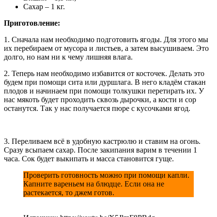
Сахар – 1 кг.
Приготовление:
1. Сначала нам необходимо подготовить ягоды. Для этого мы
их перебираем от мусора и листьев, а затем высушиваем. Это
долго, но нам ни к чему лишняя влага.
2. Теперь нам необходимо избавится от косточек. Делать это
будем при помощи сита или дуршлага. В него кладём стакан
плодов и начинаем при помощи толкушки перетирать их. У
нас мякоть будет проходить сквозь дырочки, а кости и сор
останутся. Так у нас получается пюре с кусочками ягод.
3. Переливаем всё в удобную кастрюлю и ставим на огонь.
Сразу всыпаем сахар. После закипания варим в течении 1
часа. Сок будет выкипать и масса становится гуще.
Проверить готовность можно при помощи капли.
Капните вареньем на блюдце. Если она не
растекается, то джем готов.