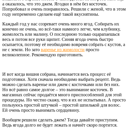
а оказалось, что это джем. Ягодки в нём без косточек.
Попробовал и очень понравилось. Решили с женой, что в этом
году непременно сделаем ещё такой вкуснятины.
Каждый год у нас созревает очень много ягод. Собирать их
конечно не очень, но всё-таки намного легче, чем клубнику,
жимолость или малину. О последнюю только оцарапаешься
весь и потом все руки щипит. Синяя ягода очень быстро
осыпается, поэтому её необходимо вовремя собрать с кустов, а
не с земли. Но зато
варенье из жимолости
просто
великолепное. Рекомендую приготовить.
И вот когда вишня собрана, начинается весь процесс её
подготовки. Хотя сначала необходимо выбрать рецепт. Ведь
можно сделать варенье или джем с косточками или без них.
Но всё равно самое долгое – это вынимание косточек. В
магазинах сейчас продаётся много приспособлений для этой
процедуры. Но честно скажу, что я их не испытывал. А просто
пользуюсь простой штучкой – простой шпилькой для волос.
Ей очень просто вынимать сердцевину.
Вообщем решили сделать джем? Тогда давайте приступим.
Ведь ягода долго не будет лежать и начнёт скоро портится.