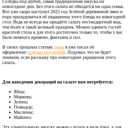
Селёдка под шубой, самая традиционная закуска на
новогодние дни. Без этого салата не обходится ни одна семья.
Вот уже скоро наступит 2025 год Зелёной деревянной змеи и
пора призадуматься об украшении этого блюда на новогодний
стол. Ведь не всегда вы придаёте салату нестандартный вид,
тем более в такой великий праздник. Можно удивить гостей
красотой стола и для этого достаточно только то, чтобы у вас
было немного времени, фантазии и сил.
В своих прошлых статьях
здесь
я уже писал об
оформление
селёдки под шубой
. Подумал, что не будет
лишним, если расскажу про новогодние украшения этого
салата.
Для наведения декораций на салате нам потребуется:
Яйца;
Морковь;
Зелень;
Помидор;
Маслины;
Майонез.
Эту удивительную закуску можно сделать в виде ёлки, а для