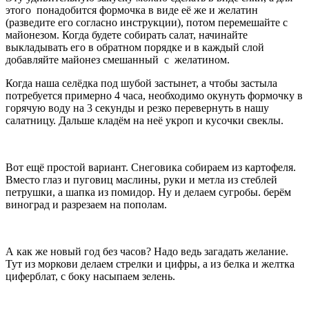
этого понадобится формочка в виде её же и желатин
(разведите его согласно инструкции), потом перемешайте с
майонезом. Когда будете собирать салат, начинайте
выкладывать его в обратном порядке и в каждый слой
добавляйте майонез смешанный с желатином.
Когда наша селёдка под шубой застынет, а чтобы застыла
потребуется примерно 4 часа, необходимо окунуть формочку в
горячую воду на 3 секунды и резко перевернуть в нашу
салатницу. Дальше кладём на неё укроп и кусочки свеклы.
Вот ещё простой вариант. Снеговика собираем из картофеля.
Вместо глаз и пуговиц маслины, руки и метла из стеблей
петрушки, а шапка из помидор. Ну и делаем сугробы. берём
виноград и разрезаем на пополам.
А как же новый год без часов? Надо ведь загадать желание.
Тут из моркови делаем стрелки и цифры, а из белка и желтка
циферблат, с боку насыпаем зелень.