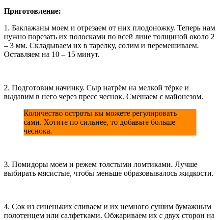
Приготовление:
1. Баклажаны моем и отрезаем от них плодоножку. Теперь нам
нужно порезать их полосками по всей лине толщиной около 2
– 3 мм. Складываем их в тарелку, солим и перемешиваем.
Оставляем на 10 – 15 минут.
2. Подготовим начинку. Сыр натрём на мелкой тёрке и
выдавим в него через пресс чеснок. Смешаем с майонезом.
Количество остроты вы можете регулировать
сами. Хотите по сильнее, то добавьте больше
чеснока.
3. Помидоры моем и режем толстыми ломтиками. Лучше
выбирать мясистые, чтобы меньше образовывалось жидкости.
4. Сок из синеньких сливаем и их немного сушим бумажным
полотенцем или салфетками. Обжариваем их с двух сторон на