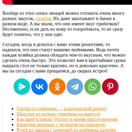
Вообще из этих синих овощей можно готовить очень много
разных закусок,
салатов
. Их даже закатывают в банки в
разном виде. А вы знали, что они имеют вкус грибочков?
Несомненно, если дать их кому-то попробовать, то не сразу
будет понятно, что у они едят.
Сегодня, когда я делился с вами этими рецептами, то
надеялся, что они станут вашими любимыми. Ведь почти
каждая хозяйка должна обладать чем-то вкусным, что можно
сделать очень быстро. Это позволит вам в кратчайшие сроки
накрыть стол не только красиво, но и довольно красочно. А
мы на сегодня с вами прощаемся, до скорых встреч!
Тартар из говядины — классический рецепт
Шашлык из печени говядины на мангале
Как варить раков? Рецепт и время приготовления
Креветки жареные с чесноком на сковороде
Рулет из лаваша с начинкой из крабовых палочек