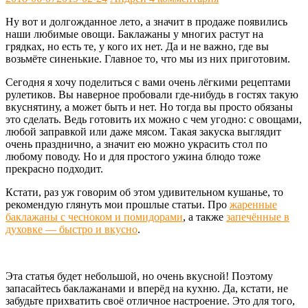
Ну вот и долгожданное лето, а значит в продаже появились
наши любимые овощи. Баклажаны у многих растут на
грядках, но есть те, у кого их нет. Да и не важно, где вы
возьмёте синенькие. Главное то, что мы из них приготовим.
Сегодня я хочу поделиться с вами очень лёгкими рецептами
рулетиков. Вы наверное пробовали где-нибудь в гостях такую
вкуснятину, а может быть и нет. Но тогда вы просто обязаны
это сделать. Ведь готовить их можно с чем угодно: с овощами,
любой заправкой или даже мясом. Такая закуска выглядит
очень празднично, а значит ею можно украсить стол по
любому поводу. Но и для простого ужина блюдо тоже
прекрасно подходит.
Кстати, раз уж говорим об этом удивительном кушанье, то
рекомендую глянуть мои прошлые статьи. Про
жаренные
баклажаны с чесноком и помидорами
, а также
запечённые в
духовке — быстро и вкусно
.
Эта статья будет небольшой, но очень вкусной! Поэтому
запасайтесь баклажанами и вперёд на кухню. Да, кстати, не
забудьте прихватить своё отличное настроение. Это для того,