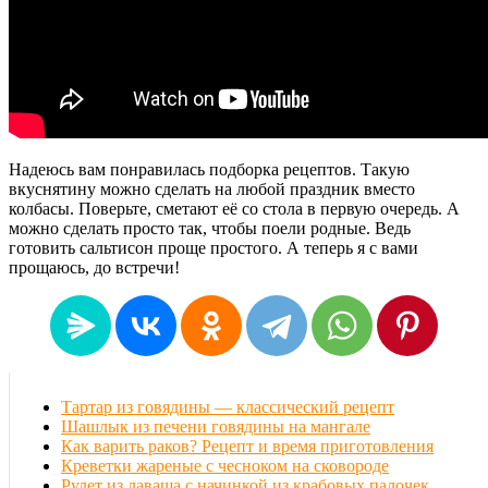
Надеюсь вам понравилась подборка рецептов. Такую
вкуснятину можно сделать на любой праздник вместо
колбасы. Поверьте, сметают её со стола в первую очередь. А
можно сделать просто так, чтобы поели родные. Ведь
готовить сальтисон проще простого. А теперь я с вами
прощаюсь, до встречи!
Тартар из говядины — классический рецепт
Шашлык из печени говядины на мангале
Как варить раков? Рецепт и время приготовления
Креветки жареные с чесноком на сковороде
Рулет из лаваша с начинкой из крабовых палочек