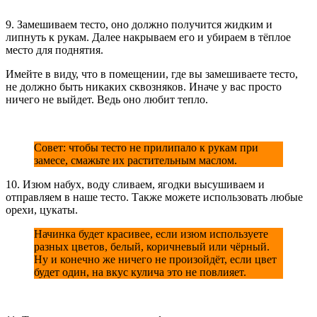
9. Замешиваем тесто, оно должно получится жидким и
липнуть к рукам. Далее накрываем его и убираем в тёплое
место для поднятия.
Имейте в виду, что в помещении, где вы замешиваете тесто,
не должно быть никаких сквозняков. Иначе у вас просто
ничего не выйдет. Ведь оно любит тепло.
Совет: чтобы тесто не прилипало к рукам при
замесе, смажьте их растительным маслом.
10. Изюм набух, воду сливаем, ягодки высушиваем и
отправляем в наше тесто. Также можете использовать любые
орехи, цукаты.
Начинка будет красивее, если изюм используете
разных цветов, белый, коричневый или чёрный.
Ну и конечно же ничего не произойдёт, если цвет
будет один, на вкус кулича это не повлияет.