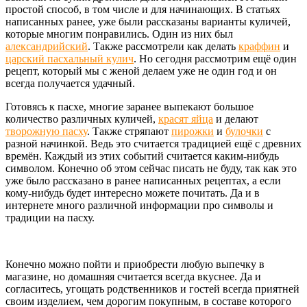
простой способ, в том числе и для начинающих. В статьях
написанных ранее, уже были рассказаны варианты куличей,
которые многим понравились. Один из них был
александрийский
. Также рассмотрели как делать
краффин
и
царский пасхальный кулич
. Но сегодня рассмотрим ещё один
рецепт, который мы с женой делаем уже не один год и он
всегда получается удачный.
Готовясь к пасхе, многие заранее выпекают большое
количество различных куличей,
красят яйца
и делают
творожную пасху
. Также стряпают
пирожки
и
булочки
с
разной начинкой. Ведь это считается традицией ещё с древних
времён. Каждый из этих событий считается каким-нибудь
символом. Конечно об этом сейчас писать не буду, так как это
уже было рассказано в ранее написанных рецептах, а если
кому-нибудь будет интересно можете почитать. Да и в
интернете много различной информации про символы и
традиции на пасху.
Конечно можно пойти и приобрести любую выпечку в
магазине, но домашняя считается всегда вкуснее. Да и
согласитесь, угощать родственников и гостей всегда приятней
своим изделием, чем дорогим покупным, в составе которого