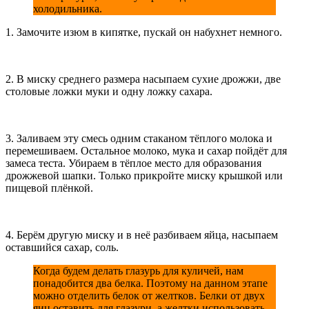
холодильника.
1. Замочите изюм в кипятке, пускай он набухнет немного.
2. В миску среднего размера насыпаем сухие дрожжи, две
столовые ложки муки и одну ложку сахара.
3. Заливаем эту смесь одним стаканом тёплого молока и
перемешиваем. Остальное молоко, мука и сахар пойдёт для
замеса теста. Убираем в тёплое место для образования
дрожжевой шапки. Только прикройте миску крышкой или
пищевой плёнкой.
4. Берём другую миску и в неё разбиваем яйца, насыпаем
оставшийся сахар, соль.
Когда будем делать глазурь для куличей, нам
понадобится два белка. Поэтому на данном этапе
можно отделить белок от желтков. Белки от двух
яиц оставить для глазури, а желтки использовать