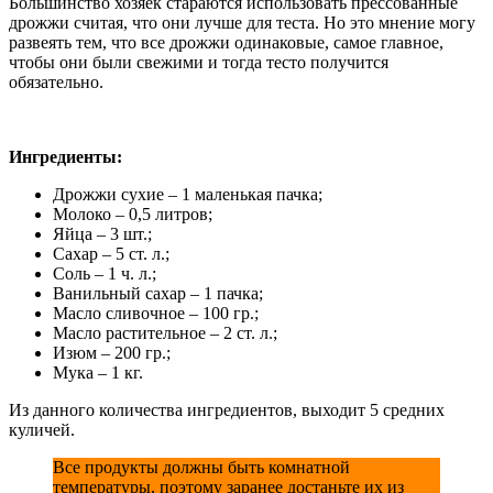
Большинство хозяек стараются использовать прессованные
дрожжи считая, что они лучше для теста. Но это мнение могу
развеять тем, что все дрожжи одинаковые, самое главное,
чтобы они были свежими и тогда тесто получится
обязательно.
Ингредиенты:
Дрожжи сухие – 1 маленькая пачка;
Молоко – 0,5 литров;
Яйца – 3 шт.;
Сахар – 5 ст. л.;
Соль – 1 ч. л.;
Ванильный сахар – 1 пачка;
Масло сливочное – 100 гр.;
Масло растительное – 2 ст. л.;
Изюм – 200 гр.;
Мука – 1 кг.
Из данного количества ингредиентов, выходит 5 средних
куличей.
Все продукты должны быть комнатной
температуры, поэтому заранее достаньте их из