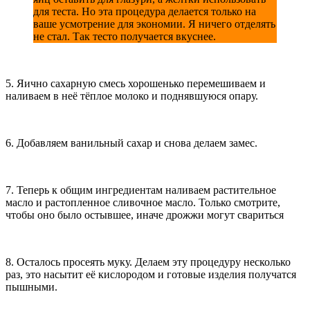
для теста. Но эта процедура делается только на
ваше усмотрение для экономии. Я ничего отделять
не стал. Так тесто получается вкуснее.
5. Яично сахарную смесь хорошенько перемешиваем и
наливаем в неё тёплое молоко и поднявшуюся опару.
6. Добавляем ванильный сахар и снова делаем замес.
7. Теперь к общим ингредиентам наливаем растительное
масло и растопленное сливочное масло. Только смотрите,
чтобы оно было остывшее, иначе дрожжи могут свариться
8. Осталось просеять муку. Делаем эту процедуру несколько
раз, это насытит её кислородом и готовые изделия получатся
пышными.