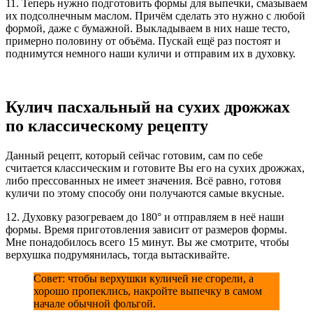
11. Теперь нужно подготовить формы для выпечки, смазываем
их подсолнечным маслом. Причём сделать это нужно с любой
формой, даже с бумажной. Выкладываем в них наше тесто,
примерно половину от объёма. Пускай ещё раз постоят и
поднимутся немного наши куличи и отправим их в духовку.
Кулич пасхальный на сухих дрожжах
по классическому рецепту
Данный рецепт, который сейчас готовим, сам по себе
считается классическим и готовите Вы его на сухих дрожжах,
либо прессованных не имеет значения. Всё равно, готовя
куличи по этому способу они получаются самые вкусные.
12. Духовку разогреваем до 180° и отправляем в неё наши
формы. Время приготовления зависит от размеров формы.
Мне понадобилось всего 15 минут. Вы же смотрите, чтобы
верхушка подрумянилась, тогда вытаскивайте.
Совет: чтобы верхушки куличей не сгорели, а
хорошо пропеклись, накройте выпечку в самом
начале обычной фольгой.