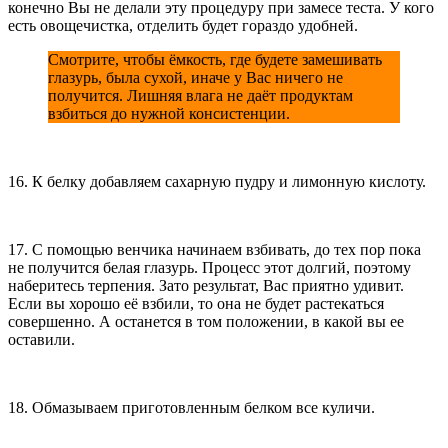
конечно Вы не делали эту процедуру при замесе теста. У кого
есть овощечистка, отделить будет гораздо удобней.
Смотрите, чтобы ёмкость, где будете замешивать
глазурь, была сухой, иначе у Вас ничего не
получится. Лишняя влага не даёт продуктам
взбиться до нужной консистенции.
16. К белку добавляем сахарную пудру и лимонную кислоту.
17. С помощью венчика начинаем взбивать, до тех пор пока
не получится белая глазурь. Процесс этот долгий, поэтому
наберитесь терпения. Зато результат, Вас приятно удивит.
Если вы хорошо её взбили, то она не будет растекаться
совершенно. А останется в том положении, в какой вы ее
оставили.
18. Обмазываем приготовленным белком все куличи.