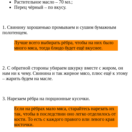
Растительное масло – 70 мл.;
Перец чёрный – по вкусу.
1. Свинину хорошенько промываем и сушим бумажным
полотенцем.
Лучше всего выбирать рёбра, чтобы на них было
много мяса, тогда блюдо будет ещё вкуснее.
2. С обратной стороны убираем шкурку вместе с жиром, он
нам ни к чему. Свинина и так жирное мясо, плюс ещё к этому
– жарить будем на масле.
3. Нарезаем рёбра на порционные кусочки.
Если на рёбрах мало мяса, старайтесь нарезать их
так, чтобы в последствии оно легко отделилось от
кости. То есть с каждого правого или левого края
косточки.