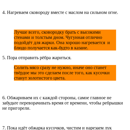
4. Нагреваем сковороду вместе с маслом на сильном огне.
Лучше всего, сковородку брать с высокими
стенами и толстым дном. Чугунная отлично
подойдёт для жарки. Она хорошо нагревается и
блюдо получается как-будто в казане.
5. Пора отправить рёбра жариться.
Солить мясо сразу не нужно, иначе оно станет
твёрдое мы это сделаем после того, как кусочки
станут золотистого цвета.
6. Обжариваем их с каждой стороны, самое главное не
забудьте переворачивать время от времени, чтобы ребрышки
не пригорели.
7. Пока идёт обжарка кусочков, чистим и нарезаем лук