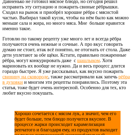
Давненько не готовил мясное блюдо, но сегодня решил
исправить эту ситуацию и пожарить свиные рёбрышки.
Сходил на рынок и приобрёл хорошие рёбра с мясистой
частью. Выбирал такой кусок, чтобы на нём было как можно
меньше сала и жира, но много мяса. Мне больше нравится
именно такое.
Готовлю по такому рецепту уже много лет и всегда рёбра
получаются очень нежные и сочные. А про вкус говорить
думаю не стоит, итак всё понятно, не отогнать от стола. Даже
дети уплетают за обе щёки. Кстати, правильно пожаренные
рёбра, могут конкурировать даже с
шашлыком
. Хотя
мариновать их вообще не нужно. Да и весь процесс длится
гораздо быстрее. Я уже рассказывал, как вкусно пожарить
свинину на сковороде
, также рассматривали как запечь
рёбра
в духовки
и многим эти рецепты понравились. Поэтому эта
статья, тоже будет очень интересной. Особенно для тех, кто
любит вкусно покушать.
Хорошо сочетается с мясом лук, а значит, чем его
будет больше, тем блюдо получится вкуснее. В
процессе жарки происходит карамелизация
репчатого и благодаря ему, из продуктов выходит