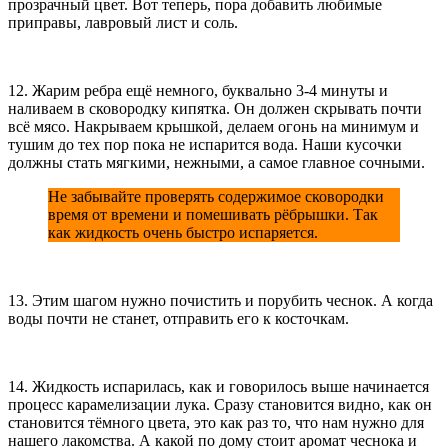
прозрачный цвет. Вот теперь, пора добавить любимые
приправы, лавровый лист и соль.
12. Жарим ребра ещё немного, буквально 3-4 минуты и
наливаем в сковородку кипятка. Он должен скрывать почти
всё мясо. Накрываем крышкой, делаем огонь на минимум и
тушим до тех пор пока не испарится вода. Наши кусочки
должны стать мягкими, нежными, а самое главное сочными.
Не забывайте проверять содержимое сковородки
время от времени и помешивать рёбрышки. Так
как жидкость очень быстро испаряется.
13. Этим шагом нужно почистить и порубить чеснок. А когда
воды почти не станет, отправить его к косточкам.
14. Жидкость испарилась, как и говорилось выше начинается
процесс карамелизации лука. Сразу становится видно, как он
становится тёмного цвета, это как раз то, что нам нужно для
нашего лакомства. А какой по дому стоит аромат чеснока и