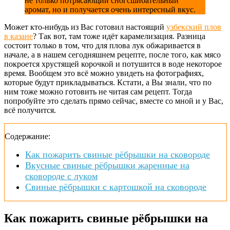
не только потрясающий сногсшибательный
аромат, но и получается очень интересный вкус.
Может кто-нибудь из Вас готовил настоящий
узбекский плов
в казане
? Так вот, там тоже идёт карамелизация. Разница
состоит только в том, что для плова лук обжаривается в
начале, а в нашем сегодняшнем рецепте, после того, как мясо
покроется хрустящей корочкой и потушится в воде некоторое
время. Вообщем это всё можно увидеть на фотографиях,
которые будут прикладываться. Кстати, а Вы знали, что по
ним тоже можно готовить не читая сам рецепт. Тогда
попробуйте это сделать прямо сейчас, вместе со мной и у Вас,
всё получится.
Содержание:
Как пожарить свиные рёбрышки на сковороде
Вкусные свиные рёбрышки жаренные на
сковороде с луком
Свиные рёбрышки с картошкой на сковороде
Как пожарить свиные рёбрышки на