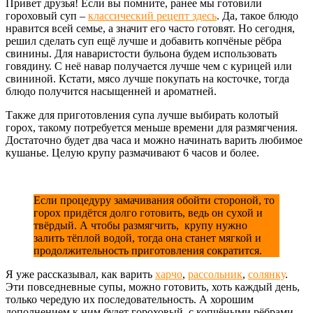
Привет друзья! Если вы помните, ранее мы готовили
гороховый суп –
классический рецепт здесь
. Да, такое блюдо
нравится всей семье, а значит его часто готовят. Но сегодня,
решил сделать суп ещё лучше и добавить копчёные рёбра
свинины. Для наваристости бульона будем использовать
говядину. С неё навар получается лучше чем с курицей или
свининой. Кстати, мясо лучше покупать на косточке, тогда
блюдо получится насыщенней и ароматней.
Также для приготовления супа лучше выбирать колотый
горох, такому потребуется меньше времени для размягчения.
Достаточно будет два часа и можно начинать варить любимое
кушанье. Целую крупу размачивают 6 часов и более.
Если процедуру замачивания обойти стороной, то
горох придётся долго готовить, ведь он сухой и
твёрдый. А чтобы размягчить, крупу нужно
залить тёплой водой, тогда она станет мягкой и
продолжительность приготовления сократится.
Я уже рассказывал, как варить
харчо
,
рассольник
,
солянку
.
Эти повседневные супы, можно готовить, хоть каждый день,
только чередую их последовательность. А хорошим
дополнением к ним будет гороховый, с копчёными рёбрами.